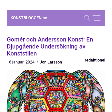
KONSTBLOGGEN.
se
Gomér och Andersson Konst: En
Djupgående Undersökning av
Konststilen
redaktionel
16 januari 2024
Jon Larsson