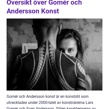
Översikt över Gomér och
Andersson Konst
Gomér och Andersson konst är en konststil som
utvecklades under 2000-talet av konstnärerna Lars
Gomér och Sven Andersson. Stilen karakteriseras av