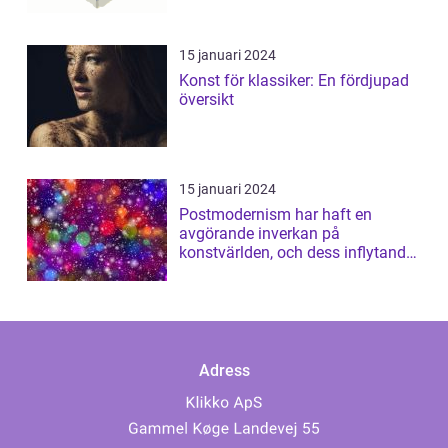
15 januari 2024
Konst för klassiker: En fördjupad
översikt
15 januari 2024
Postmodernism har haft en
avgörande inverkan på
konstvärlden, och dess inflytande
kan inte ignoreras...
Adress