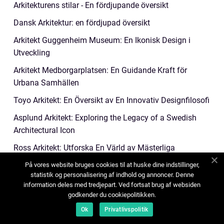
Arkitekturens stilar - En fördjupande översikt
Dansk Arkitektur: en fördjupad översikt
Arkitekt Guggenheim Museum: En Ikonisk Design i
Utveckling
Arkitekt Medborgarplatsen: En Guidande Kraft för
Urbana Samhällen
Toyo Arkitekt: En Översikt av En Innovativ Designfilosofi
Asplund Arkitekt: Exploring the Legacy of a Swedish
Architectural Icon
Ross Arkitekt: Utforska En Värld av Mästerliga
Konstverk
På vores website bruges cookies til at huske dine indstillinger,
statistik og personalisering af indhold og annoncer. Denne
Klassisk arkitektur: En djupdykning i tidlös elegans
information deles med tredjepart. Ved fortsat brug af websiden
Arkitektur är en konstform som har fascinerat
godkender du cookiepolitikken.
människor i århundraden och har spelat en avgörande
Ok
Privatlivspolitik
roll i utformningen av våra städer och samhällen