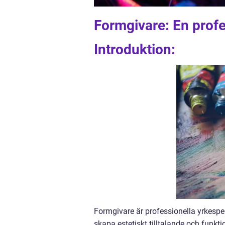
Formgivare: En profe
Introduktion:
Formgivare är professionella yrkespe
skapa estetiskt tilltalande och funkt