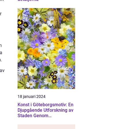
r
h
ka
.
 av
18 januari 2024
Konst i Göteborgsmotiv: En
Djupgående Utforskning av
Staden Genom
Konstnärliga Ögon