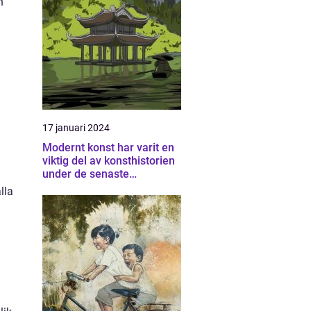
h
17 januari 2024
Modernt konst har varit en
viktig del av konsthistorien
under de senaste
århundradena och har
lla
fortsatt att utvecklas och
förändras
a