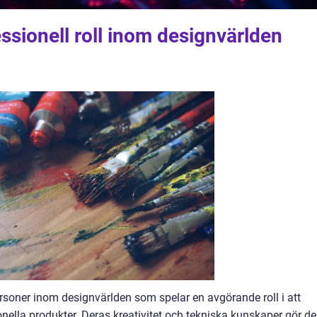
ssionell roll inom designvärlden
rsoner inom designvärlden som spelar en avgörande roll i att
ionella produkter. Deras kreativitet och tekniska kunskaper gör d