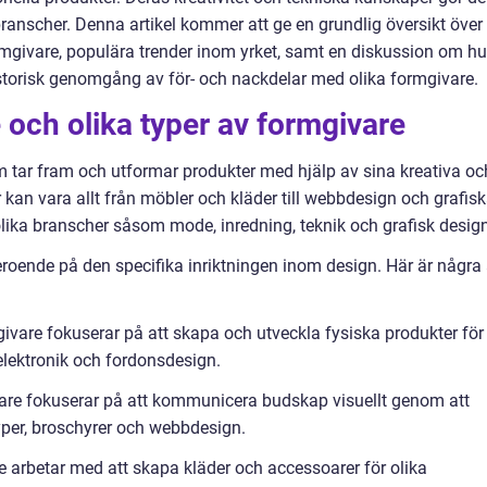
 branscher. Denna artikel kommer att ge en grundlig översikt över
ormgivare, populära trender inom yrket, samt en diskussion om hu
historisk genomgång av för- och nackdelar med olika formgivare.
 och olika typer av formgivare
m tar fram och utformar produkter med hjälp av sina kreativa oc
 kan vara allt från möbler och kläder till webbdesign och grafis
ika branscher såsom mode, inredning, teknik och grafisk design
eroende på den specifika inriktningen inom design. Här är några
givare fokuserar på att skapa och utveckla fysiska produkter för
lektronik och fordonsdesign.
vare fokuserar på att kommunicera budskap visuellt genom att
yper, broschyrer och webbdesign.
 arbetar med att skapa kläder och accessoarer för olika