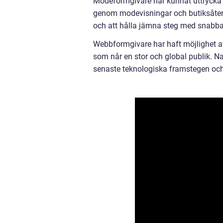
Modeformgivare har kunnat uttrycka s
genom modevisningar och butiksåterf
och att hålla jämna steg med snabb
Webbformgivare har haft möjlighet a
som når en stor och global publik. N
senaste teknologiska framstegen oc