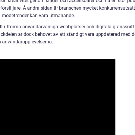
in kreativitet genom kläder och accessoarer och nå en stor pub
örsäljare. Å andra sidan är branschen mycket konkurrensutsatt
a modetrender kan vara utmanande.
tt utforma användarvänliga webbplatser och digitala gränssnitt
ackdelen är dock behovet av att ständigt vara uppdaterad med d
h användarupplevelserna.