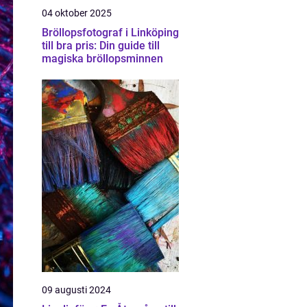
04 oktober 2025
Bröllopsfotograf i Linköping
till bra pris: Din guide till
magiska bröllopsminnen
09 augusti 2024