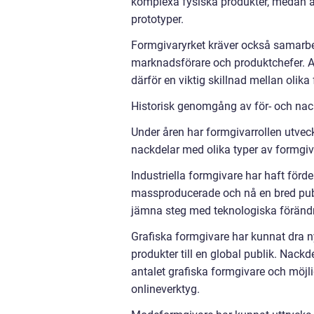
komplexa fysiska produkter, medan an
prototyper.
Formgivaryrket kräver också samarbe
marknadsförare och produktchefer. A
därför en viktig skillnad mellan olika
Historisk genomgång av för- och nac
Under åren har formgivarrollen utvec
nackdelar med olika typer av formgiv
Industriella formgivare har haft förd
massproducerade och nå en bred publi
jämna steg med teknologiska förändr
Grafiska formgivare har kunnat dra ny
produkter till en global publik. Nack
antalet grafiska formgivare och möjl
onlineverktyg.