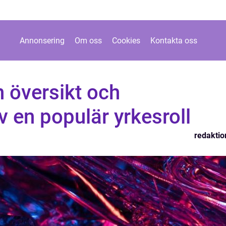
Annonsering
Om oss
Cookies
Kontakta oss
 översikt och
v en populär yrkesroll
redaktio