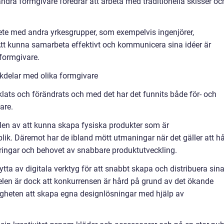
dra formgivare föredrar att arbeta med traditionella skisser oc
te med andra yrkesgrupper, som exempelvis ingenjörer,
tt kunna samarbeta effektivt och kommunicera sina idéer är
 formgivare.
kdelar med olika formgivare
klats och förändrats och med det har det funnits både för- och
are.
elen av att kunna skapa fysiska produkter som är
k. Däremot har de ibland mött utmaningar när det gäller att hå
ingar och behovet av snabbare produktutveckling.
tta av digitala verktyg för att snabbt skapa och distribuera sin
delen är dock att konkurrensen är hård på grund av det ökande
igheten att skapa egna designlösningar med hjälp av