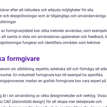
ävar efter att inkludera och erbjuda möjligheter för alla
 och designlösningar som är tillgängliga och användarvänliga
ättningar.
n av formgivarjobbet kan olika metoder användas, som exempel
om att samla in data om användarnas upplevelser och feedback, 
ignlösningar fungerar och identifiera områden som behöver
ika formgivare
enom sin utbildning, expertis, estetiska stil och förmåga att arb
nscher. En industriell formgivare kan till exempel ha specifika
ningsprocesser, medan en grafisk formgivare kan vara expert på
ig åt i sin användning av olika designmetoder och verktyg. Vissa
da CAD (datorstödd design) för att skapa mer detaljerade och