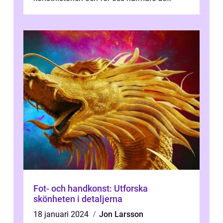
älskade verk som har präglat både aka...
Fot- och handkonst: Utforska
skönheten i detaljerna
18 januari 2024
Jon Larsson