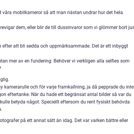
d våra mobilkameror så att man nästan undrar hur det hela
revigar dem, eller blir de till dussinvaror som vi glömmer bort ju
an efter att bli sedda och uppmärksammade. Det är ett inbyggt
tan mer av en fundering: Behöver vi verkligen alla selfies som
?
glig.
ny kamerarulle och för varje framkallning, ja då pepprade du inte
on eftertanke. När du hade ett begränsat antal bilder så var du
ulle betyda något. Speciellt eftersom du rent fysiskt behövda
n.
grafer på ett annat sätt än idag. Det var varken bättre eller