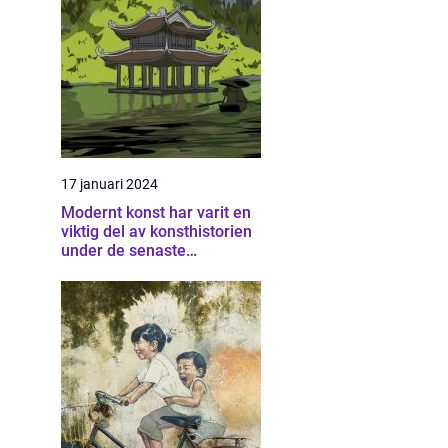
17 januari 2024
Modernt konst har varit en
viktig del av konsthistorien
under de senaste
århundradena och har
fortsatt att utvecklas och
förändras