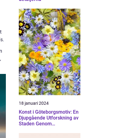
t
s.
n
,
18 januari 2024
Konst i Göteborgsmotiv: En
Djupgående Utforskning av
Staden Genom
Konstnärliga Ögon