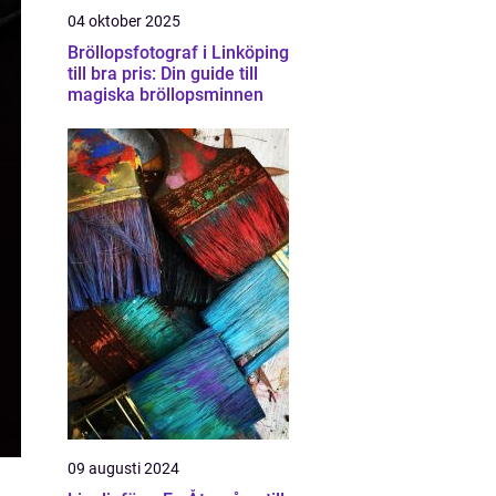
04 oktober 2025
Bröllopsfotograf i Linköping
till bra pris: Din guide till
magiska bröllopsminnen
09 augusti 2024