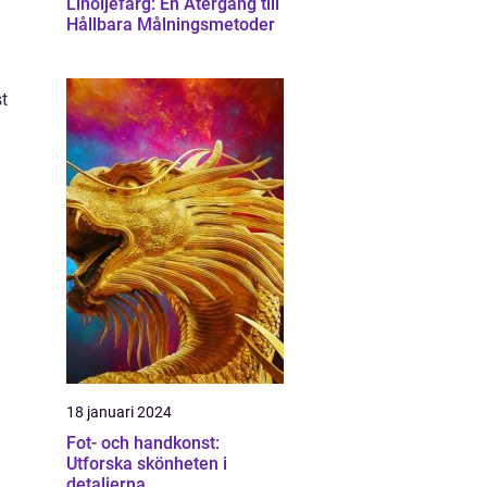
Linoljefärg: En Återgång till
Hållbara Målningsmetoder
st
18 januari 2024
Fot- och handkonst:
Utforska skönheten i
detaljerna