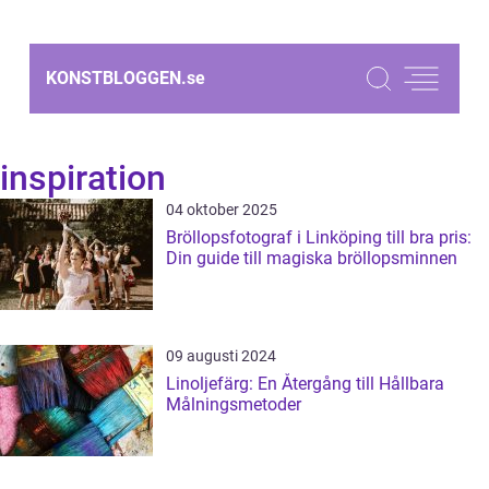
KONSTBLOGGEN.
se
inspiration
04 oktober 2025
Bröllopsfotograf i Linköping till bra pris:
Din guide till magiska bröllopsminnen
09 augusti 2024
Linoljefärg: En Återgång till Hållbara
Målningsmetoder