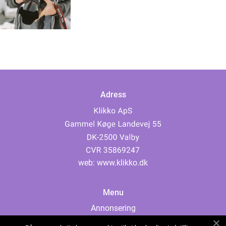
Adress
web:
www.klikko.dk
Menu
Annonsering
Om oss