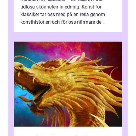
tidlösa skönheten Inledning: Konst för
klassiker tar oss med på en resa genom
konsthistorien och för oss närmare de
älskade verk som har präglat både aka...