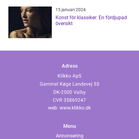
15 januari 2024
Konst för klassiker: En fördjupad
översikt
Adress
web:
www.klikko.dk
Menu
Annonsering