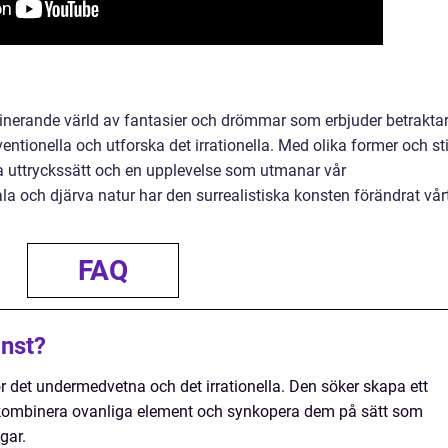
cinerande värld av fantasier och drömmar som erbjuder betrakta
ntionella och utforska det irrationella. Med olika former och sti
a uttryckssätt och en upplevelse som utmanar vår
la och djärva natur har den surrealistiska konsten förändrat vår
FAQ
onst?
för det undermedvetna och det irrationella. Den söker skapa ett
 kombinera ovanliga element och synkopera dem på sätt som
gar.