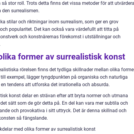
 så stor roll. Trots detta finns det vissa metoder för att utvärder
 den surrealismen.
ka stilar och riktningar inom surrealism, som ger en grov
ch popularitet. Det kan också vara värdefullt att titta på
konstverk och konstnärernas förekomst i utställningar och
.
lika former av surrealistisk konst
ealistiska rörelsen finns det tydliga skillnader mellan olika forme
 till exempel, lägger tyngdpunkten på organiska och naturliga
en tendens att utforska det irrationella och absurda.
tisk konst delar en strävan efter att bryta normer och utmana
i det sätt som de gör detta på. En del kan vara mer subtila och
e och provokativa i sitt uttryck. Det är denna skillnad och
 konsten så fängslande.
delar med olika former av surrealistisk konst