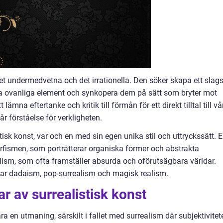
 det undermedvetna och det irrationella. Den söker skapa ett slag
a ovanliga element och synkopera dem på sätt som bryter mot
ämna eftertanke och kritik till förmån för ett direkt tilltal till vå
år förståelse för verkligheten.
istisk konst, var och en med sin egen unika stil och uttryckssätt. 
fismen, som porträtterar organiska former och abstrakta
alism, som ofta framställer absurda och oförutsägbara världar.
rar dadaism, pop-surrealism och magisk realism.
r av surrealistisk konst
ra en utmaning, särskilt i fallet med surrealism där subjektivitet