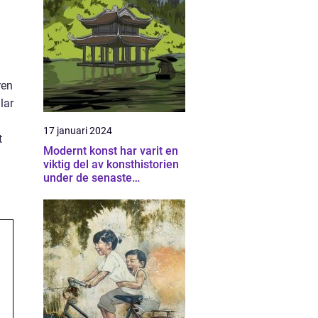
ren
lar
17 januari 2024
t
Modernt konst har varit en
viktig del av konsthistorien
under de senaste
århundradena och har
fortsatt att utvecklas och
förändras