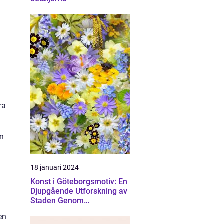
s
ra
En
18 januari 2024
Konst i Göteborgsmotiv: En
Djupgående Utforskning av
Staden Genom
Konstnärliga Ögon
en