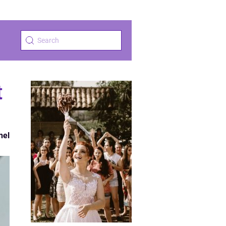
t
nel