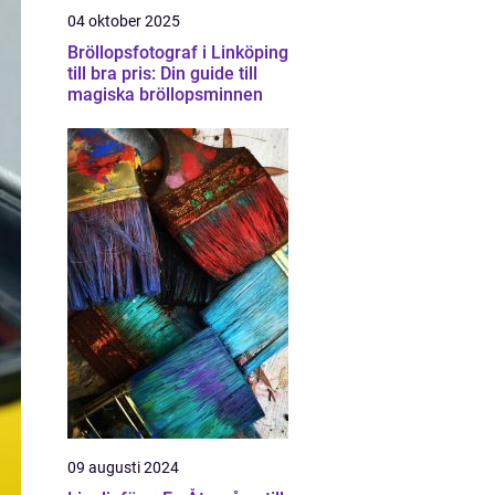
04 oktober 2025
Bröllopsfotograf i Linköping
till bra pris: Din guide till
magiska bröllopsminnen
09 augusti 2024