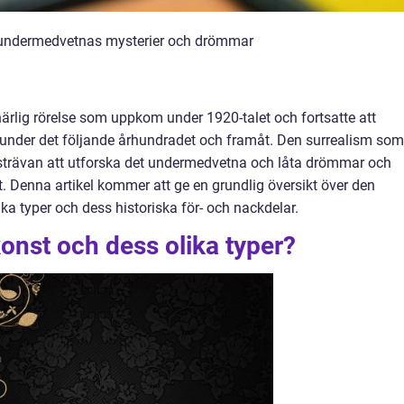
et undermedvetnas mysterier och drömmar
tnärlig rörelse som uppkom under 1920-talet och fortsatte att
n under det följande århundradet och framåt. Den surrealism som
s strävan att utforska det undermedvetna och låta drömmar och
. Denna artikel kommer att ge en grundlig översikt över den
ika typer och dess historiska för- och nackdelar.
konst och dess olika typer?