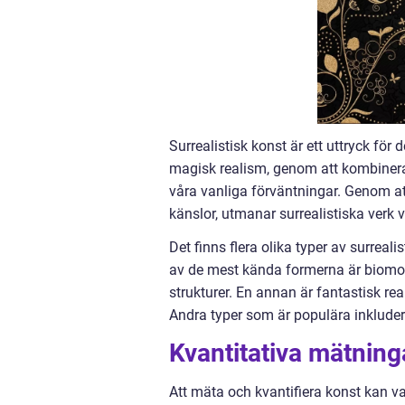
Surrealistisk konst är ett uttryck för
magisk realism, genom att kombiner
våra vanliga förväntningar. Genom att l
känslor, utmanar surrealistiska verk v
Det finns flera olika typer av surreal
av de mest kända formerna är biomor
strukturer. En annan är fantastisk re
Andra typer som är populära inklude
Kvantitativa mätninga
Att mäta och kvantifiera konst kan va