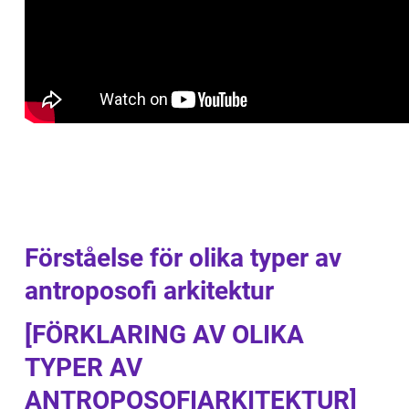
Förståelse för olika typer av
antroposofi arkitektur
[FÖRKLARING AV OLIKA
TYPER AV
ANTROPOSOFIARKITEKTUR]