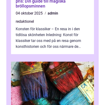
pris: Din guide till magiska
bröllopsminnen
04 oktober 2025
admin
redaktionel
Konsten för klassiker – En resa in i den
tidlösa skönheten Inledning: Konst för
klassiker tar oss med på en resa genom
konsthistorien och för oss närmare de
älskade verk som har präglat både aka...