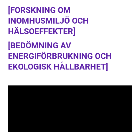
[FORSKNING OM
INOMHUSMILJÖ OCH
HÄLSOEFFEKTER]
[BEDÖMNING AV
ENERGIFÖRBRUKNING OCH
EKOLOGISK HÅLLBARHET]