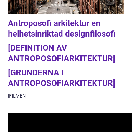
Antroposofi arkitektur en
helhetsinriktad designfilosofi
[DEFINITION AV
ANTROPOSOFIARKITEKTUR]
[GRUNDERNA I
ANTROPOSOFIARKITEKTUR]
[FILMEN