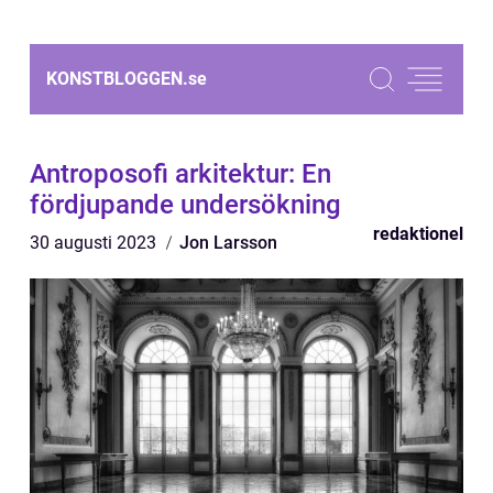
KONSTBLOGGEN.
se
Antroposofi arkitektur: En
fördjupande undersökning
redaktionel
30 augusti 2023
Jon Larsson