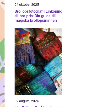
04 oktober 2025
Bröllopsfotograf i Linköping
till bra pris: Din guide till
magiska bröllopsminnen
09 augusti 2024