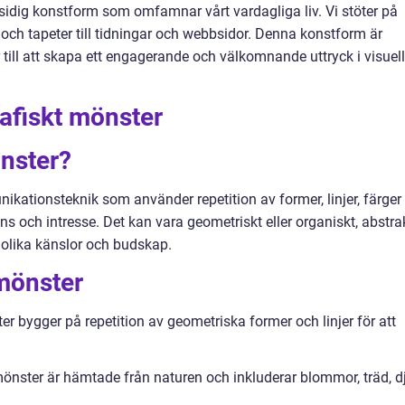
idig konstform som omfamnar vårt vardagliga liv. Vi stöter på
r och tapeter till tidningar och webbsidor. Denna konstform är
 till att skapa ett engagerande och välkomnande uttryck i visuell
rafiskt mönster
önster?
ikationsteknik som använder repetition av former, linjer, färger
ans och intresse. Det kan vara geometriskt eller organiskt, abstra
a olika känslor och budskap.
 mönster
r bygger på repetition av geometriska former och linjer för att
mönster är hämtade från naturen och inkluderar blommor, träd, d