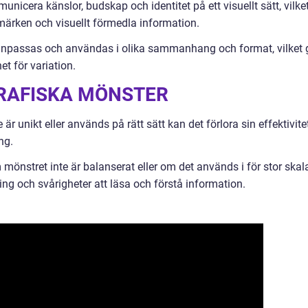
cera känslor, budskap och identitet på ett visuellt sätt, vilke
umärken och visuellt förmedla information.
n anpassas och användas i olika sammanhang och format, vilket 
et för variation.
RAFISKA MÖNSTER
 unikt eller används på rätt sätt kan det förlora sin effektivite
ng.
 mönstret inte är balanserat eller om det används i för stor skal
ning och svårigheter att läsa och förstå information.