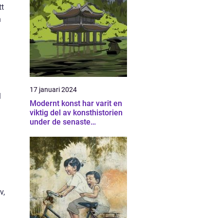
tt
h
17 januari 2024
l
Modernt konst har varit en
viktig del av konsthistorien
under de senaste
århundradena och har
fortsatt att utvecklas och
förändras
v,