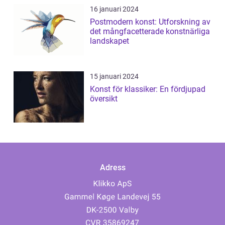
16 januari 2024
Postmodern konst: Utforskning av
det mångfacetterade konstnärliga
landskapet
15 januari 2024
Konst för klassiker: En fördjupad
översikt
Adress