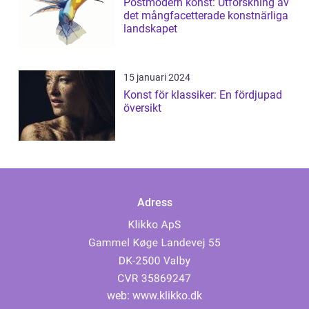
Postmodern konst: Utforskning av
det mångfacetterade konstnärliga
landskapet
15 januari 2024
Konst för klassiker: En fördjupad
översikt
Adress
web:
www.klikko.dk