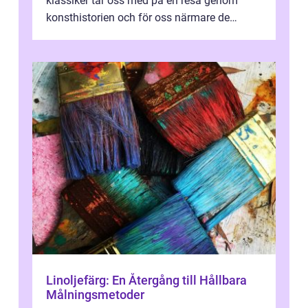
klassiker tar oss med på en resa genom
konsthistorien och för oss närmare de
älskade verk som har präglat både aka...
Linoljefärg: En Återgång till Hållbara
Målningsmetoder