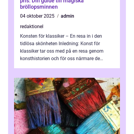
pris: Din guide till magiska
bröllopsminnen
04 oktober 2025
admin
redaktionel
Konsten för klassiker – En resa in i den
tidlösa skönheten Inledning: Konst för
klassiker tar oss med på en resa genom
konsthistorien och för oss närmare de
älskade verk som har präglat både aka...