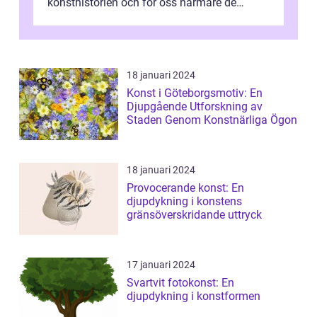
konsthistorien och för oss närmare de
älskade verk som har präglat både aka...
18 januari 2024
Konst i Göteborgsmotiv: En
Djupgående Utforskning av
Staden Genom Konstnärliga Ögon
18 januari 2024
Provocerande konst: En
djupdykning i konstens
gränsöverskridande uttryck
17 januari 2024
Svartvit fotokonst: En
djupdykning i konstformen