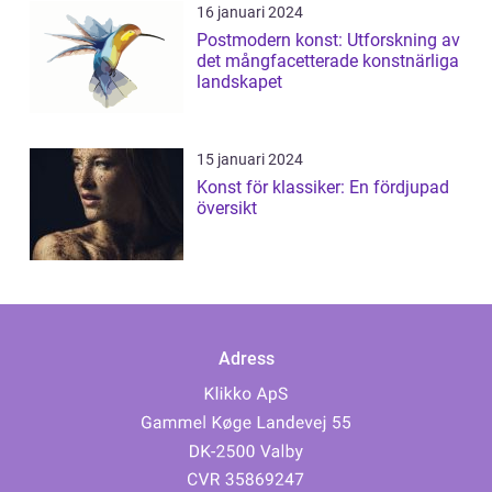
16 januari 2024
Postmodern konst: Utforskning av
det mångfacetterade konstnärliga
landskapet
15 januari 2024
Konst för klassiker: En fördjupad
översikt
Adress