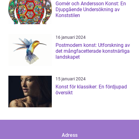
Gomér och Andersson Konst: En
Djupgående Undersökning av
Konststilen
16 januari 2024
Postmodern konst: Utforskning av
det mångfacetterade konstnärliga
landskapet
15 januari 2024
Konst för klassiker: En fördjupad
översikt
Adress