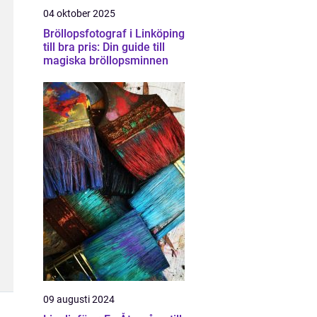
04 oktober 2025
Bröllopsfotograf i Linköping
till bra pris: Din guide till
magiska bröllopsminnen
09 augusti 2024