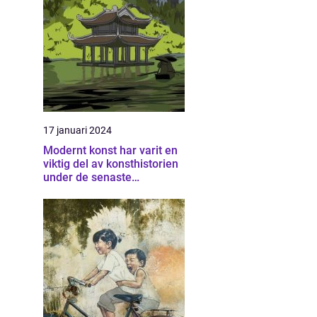
17 januari 2024
Modernt konst har varit en
viktig del av konsthistorien
under de senaste
århundradena och har
fortsatt att utvecklas och
förändras