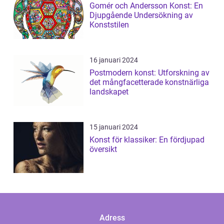
Gomér och Andersson Konst: En
Djupgående Undersökning av
Konststilen
16 januari 2024
Postmodern konst: Utforskning av
det mångfacetterade konstnärliga
landskapet
15 januari 2024
Konst för klassiker: En fördjupad
översikt
Adress