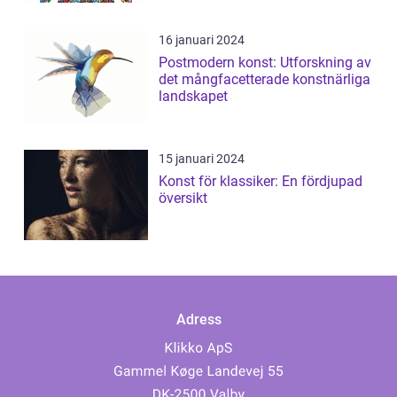
16 januari 2024
Postmodern konst: Utforskning av
det mångfacetterade konstnärliga
landskapet
15 januari 2024
Konst för klassiker: En fördjupad
översikt
Adress