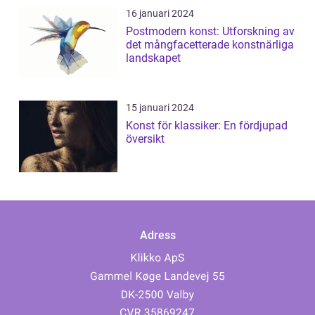
16 januari 2024
Postmodern konst: Utforskning av
det mångfacetterade konstnärliga
landskapet
15 januari 2024
Konst för klassiker: En fördjupad
översikt
Adress