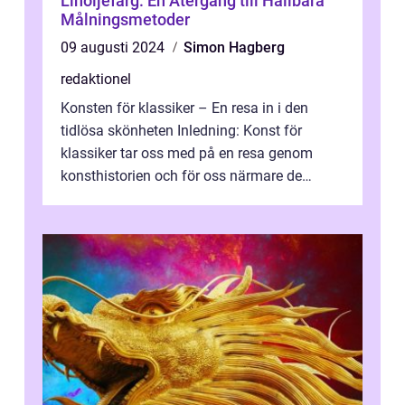
Linoljefärg: En Återgång till Hållbara
Målningsmetoder
09 augusti 2024
Simon Hagberg
redaktionel
Konsten för klassiker – En resa in i den
tidlösa skönheten Inledning: Konst för
klassiker tar oss med på en resa genom
konsthistorien och för oss närmare de
älskade verk som har präglat både aka...