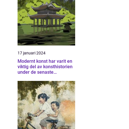
17 januari 2024
Modernt konst har varit en
viktig del av konsthistorien
under de senaste
århundradena och har
fortsatt att utvecklas och
förändras