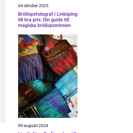
04 oktober 2025
Bröllopsfotograf i Linköping
till bra pris: Din guide till
magiska bröllopsminnen
09 augusti 2024