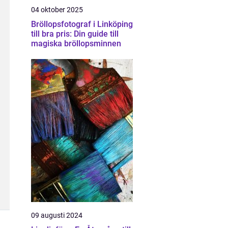
04 oktober 2025
Bröllopsfotograf i Linköping
till bra pris: Din guide till
magiska bröllopsminnen
09 augusti 2024