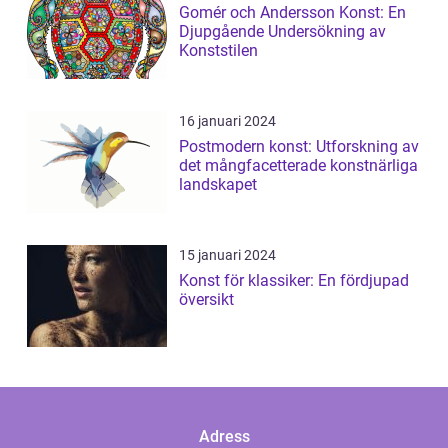
Gomér och Andersson Konst: En
Djupgående Undersökning av
Konststilen
16 januari 2024
Postmodern konst: Utforskning av
det mångfacetterade konstnärliga
landskapet
15 januari 2024
Konst för klassiker: En fördjupad
översikt
Adress