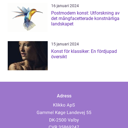
16 januari 2024
Postmodern konst: Utforskning av
det mångfacetterade konstnärliga
landskapet
15 januari 2024
Konst för klassiker: En fördjupad
översikt
Adress