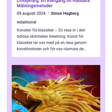
Linoljefärg: En Återgång till Hållbara
Målningsmetoder
09 augusti 2024
Simon Hagberg
redaktionel
Konsten för klassiker – En resa in i den
tidlösa skönheten Inledning: Konst för
klassiker tar oss med på en resa genom
konsthistorien och för oss närmare de
älskade verk som har präglat både aka...