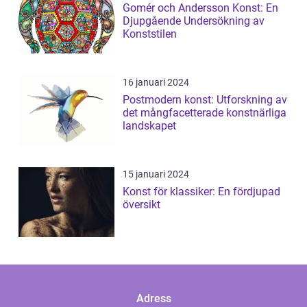
Gomér och Andersson Konst: En
Djupgående Undersökning av
Konststilen
16 januari 2024
Postmodern konst: Utforskning av
det mångfacetterade konstnärliga
landskapet
15 januari 2024
Konst för klassiker: En fördjupad
översikt
Adress