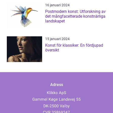
16 januari 2024
Postmodern konst: Utforskning av
det mångfacetterade konstnärliga
landskapet
15 januari 2024
Konst för klassiker: En fördjupad
översikt
Adress