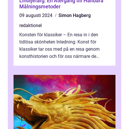
Linoljefärg: En Återgång till Hållbara
Målningsmetoder
09 augusti 2024
Simon Hagberg
redaktionel
Konsten för klassiker – En resa in i den
tidlösa skönheten Inledning: Konst för
klassiker tar oss med på en resa genom
konsthistorien och för oss närmare de
älskade verk som har präglat både aka...