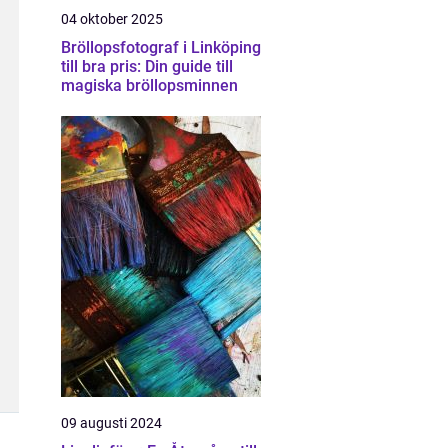
04 oktober 2025
Bröllopsfotograf i Linköping
till bra pris: Din guide till
magiska bröllopsminnen
09 augusti 2024