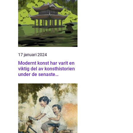
17 januari 2024
Modernt konst har varit en
viktig del av konsthistorien
under de senaste
århundradena och har
fortsatt att utvecklas och
förändras